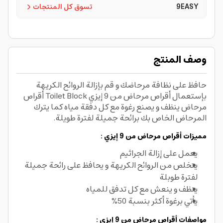
9EASY
تسوق كل المنتجات
وصف المنتج
حافظ على نظافة مرحاضك و قم بإزالة الروائح الكريهة
بإستعمال أقراص مرحاض من 9 إيزي Toilet Block أقراص
مرحاض ينظف و يصنع رغوة مع كل دفقة مياه كما ي
ترك
المرحاض الخاص بك برائحة جميلة لفترة طويلة.
مميزات أقراص مرحاض من 9 إيزي :
يعمل على إزالة الجراثيم
يتخلص من الروائح الكريهة و يحافظ على
رائحة جميلة
لفترة طوبلة
ينظف و ينعش مع كل تدفق للمياه
يأتي برغوة أكثر بنسبة 50%
مواصفات أقراص مرحاض من 9 إيزي :