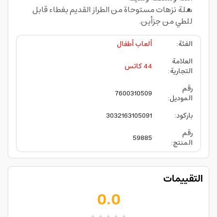
سلة نزهات مستوحاة من الطراز القديم بغطاء قابل
للطي من جزأين.
الفئة
:
ألعاب أطفال
العلامة
44 كاتس
التجارية
:
رقم
7600310509
الموديل
:
باركود
:
3032163105091
رقم
59885
المنتج
:
التقييمات
0.0