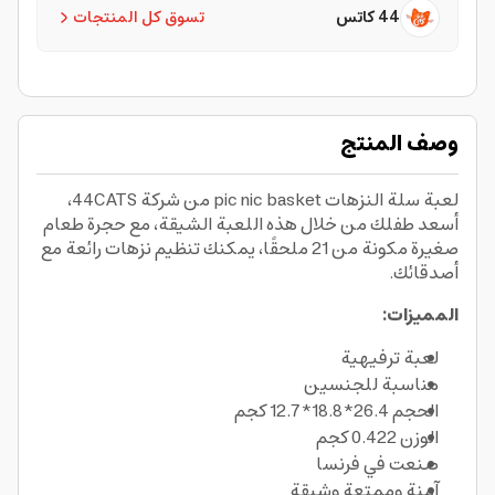
44 كاتس
تسوق كل المنتجات
وصف المنتج
لعبة سلة النزهات pic nic basket من شركة 44CATS،
أسعد طفلك من خلال هذه اللعبة الشيقة، مع حجرة طعام
صغيرة مكونة من 21 ملحقًا، يمكنك تنظيم نزهات رائعة مع
أصدقائك.
المميزات:
لعبة ترفيهية
مناسبة للجنسين
الحجم 26.4*18.8*12.7 كجم
الوزن 0.422 كجم
صنعت في فرنسا
آمنة وممتعة وشيقة