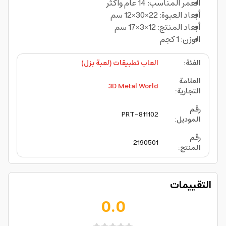
العمر المناسب: 14 عام وأكثر
أبعاد العبوة: 22×30×12 سم
أبعاد المنتج: 12×3×17 سم
الوزن: 1 كجم
الفئة
:
العاب تطبيقات (لعبة بزل)
العلامة
3D Metal World
التجارية
:
رقم
PRT-811102
الموديل
:
رقم
2190501
المنتج
:
التقييمات
0.0