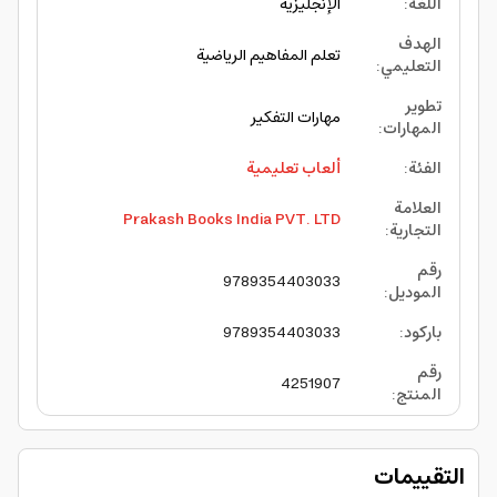
اللغة
:
الإنجليزية
الهدف
تعلم المفاهيم الرياضية
التعليمي
:
تطوير
مهارات التفكير
المهارات
:
الفئة
:
ألعاب تعليمية
العلامة
Prakash Books India PVT. LTD
التجارية
:
رقم
9789354403033
الموديل
:
باركود
:
9789354403033
رقم
4251907
المنتج
:
التقييمات