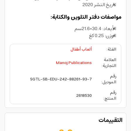
تاريخ النشر 2020
مواصفات دفتر التلوين والكتابة:
الأبعاد: 30.4×21.6سم
الوزن: 0.25 كغ
الفئة
:
ألعاب أطفال
العلامة
Manoj Publications
التجارية
:
رقم
SGTL-SB-EDU-242-88261-93-7
الموديل
:
رقم
2618530
المنتج
:
التقييمات