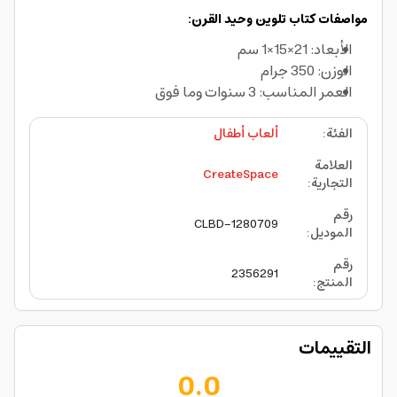
مواصفات كتاب تلوين وحيد القرن:
الأبعاد: 21×15×1 سم
الوزن: 350 جرام
العمر المناسب: 3 سنوات وما فوق
الفئة
:
ألعاب أطفال
العلامة
CreateSpace
التجارية
:
رقم
CLBD-1280709
الموديل
:
رقم
2356291
المنتج
:
التقييمات
0.0