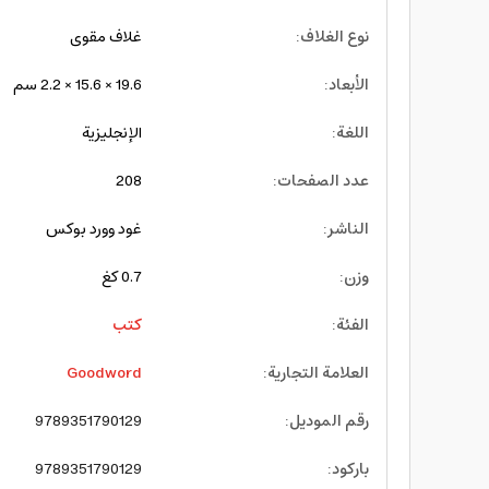
نوع الغلاف
:
غلاف مقوى
الأبعاد
:
19.6 × 15.6 × 2.2 سم
اللغة
:
الإنجليزية
عدد الصفحات
:
208
الناشر
:
غود وورد بوكس
وزن
:
0.7 كغ
الفئة
:
كتب
العلامة التجارية
:
Goodword
رقم الموديل
:
9789351790129
باركود
:
9789351790129