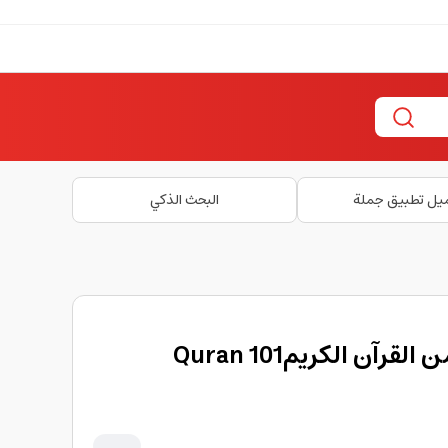
يل تطبيق جملة
البحث الذكي
كتاب 101 قصة ودعاء من القرآن الكريم101 Quran