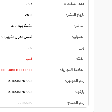
عدد الصفحات
:
207
تاريخ النشر
:
2018
الناشر
:
مكتبة بوك لاند
العنوان
:
قصص القرآن الكريم 101 قصة
وزن
:
0.9
الفئة
:
كتب
العلامة التجارية
:
Book Land Bookshop
رقم الموديل
:
9789351791003
باركود
:
9789351791003
رقم المنتج
:
2289980