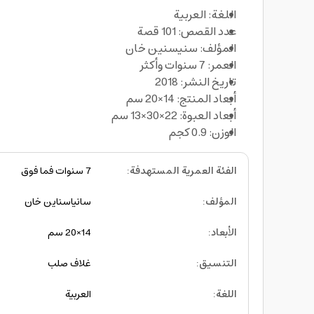
اللغة: العربية
عدد القصص: 101 قصة
المؤلف: سنيسنين خان
العمر: 7 سنوات وأكثر
تاريخ النشر: 2018
أبعاد المنتج: 14×20 سم
أبعاد العبوة: 22×30×13 سم
الوزن: 0.9 كجم
الفئة العمرية المستهدفة
:
7 سنوات فما فوق
المؤلف
:
سانياسناين خان
الأبعاد
:
14×20 سم
التنسيق
:
غلاف صلب
اللغة
:
العربية