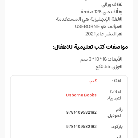
غلاف ورقي
يتألف من 128 صفحة
اللغة الإنجليزية هي المستخدمة
المؤلف هو USEBORNE
تم النشر عام 2021
مواصفات كتب تعليمية للاطفال:
الأبعاد: 18*10*3 سم
الوزن:0.55كغ
الفئة
:
كتب
العلامة
Usborne Books
التجارية
:
رقم
9781409582182
الموديل
:
باركود
:
9781409582182
رقم