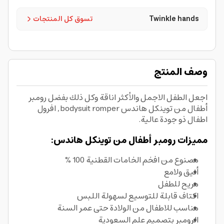
Twinkle hands
تسوق كل المنتجات
وصف المنتج
اجعل الطفل الاجمل والأكثر اناقة وكل ذلك بفضل رومبر
أطفال من توينكل هاندس bodysuit romper, افرول
اطفال ذو جودة عالية.
مميزات رومبر أطفال من توينكل هاندس:
مصنوع من افخم الخامات القطنية 100 %
أنيق ولامع
مريح للطفل
اكتاف قابلة للتوسيع لسهولة اللبس
مناسب للاطفال من الولادة حتى عمر السنة
الرومبر بتصميم علم السعودية