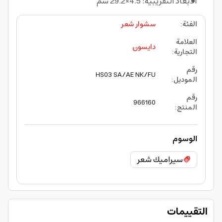
الأبعاد التقريبية: 4.5×29.2 سم
الفئة
:
سشوار شعر
العلامة
دايسون
التجارية
:
رقم
HS03 SA/AE NK/FU
الموديل
:
رقم
966160
المنتج
:
الوسوم
سيراميك شعر
التقييمات