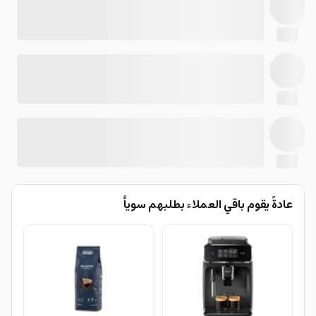
عادةً يقوم باقي العملاء بطلبهم سوياًً