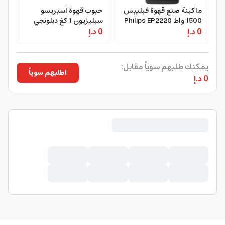
ماكينة صنع قهوة فيليبس
حبوب قهوة اسبريسو
1500 واط Philips EP2220
سيليزيون 1 كغ ديلونجي
0 د.إ
Fully Automatic
0 د.إ
DeLonghi Selezione
Coffee Beans
Espresso Machines
يمكنك طلبهم سوياً مقابل:
اطلبهم سوياً
0 د.إ