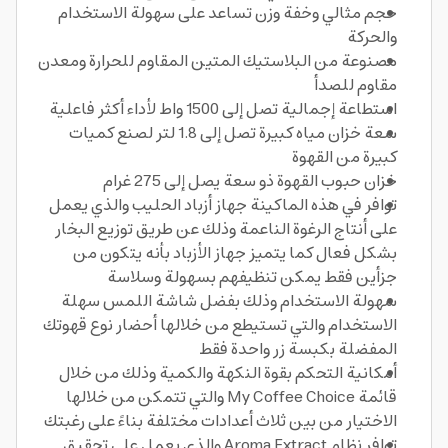
حجم مثالي وخفة وزن تساعد على سهولة الاستخدام
والحركة
مصنوعة من البلاستيك المتين المقاوم للحرارة ومعدن
مقاوم للصدأ
استطاعة إجمالية تصل إلى 1500 واط لأداء أكثر فاعلية
سعة خزان مياه كبيرة تصل إلى 1.8 لتر لصنع كميات
كبيرة من القهوة
خزان حبوب القهوة ذو سعة يصل إلى 275 غرام
توافر في هذه الماكينة جهاز أزباد الحليب والذي يعمل
على أنتاج الرغوة الناعمة وذلك عن طريق توزيع البخار
بشكل فعال كما يتميز جهاز الأزباد بأنه يتكون من
جزأين فقط يمكن تنظيفهم بسهولة وسلاسة
سهولة الاستخدام وذلك بفضل شاشة اللمس سهلة
الاستخدام والتي تستيطع من خلالها أحضار نوع قهوتك
المفضلة بكبسة زر واحدة فقط
أمكانية التحكم بقوة النكهة والكمية وذلك من خلال
قائمة My Coffee Choice والتي تتمكن من خلالها
الاختيار من بين ثلاث أعدادات مختلفة بناءً على رغبتك
توافر نظام Aroma Extract والذي يعمل على تحقيق