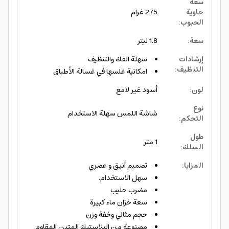
سعة
حاوية
275 غرام
الحبوب
:
سعة
:
1.8 ليتر
إرشادات
سهلة الفك والتنظيف
التنظيف
:
امكانية غلسها في غسالة الأطباق
لون
:
أسود غير لامع
نوع
شاشة اللمس سهلة الاستخدام
التحكم
:
طول
1 متر
السلك
:
المزايا
:
تصميم أنيق و عصري
سهل الاستخدام.
مضرب حليب
سعة خزان ماء كبيرة
حجم مثالي وخفة وزن
مصنوعة من البلاستيك المتين المقاوم