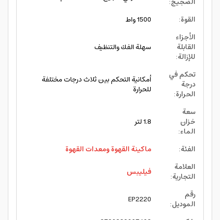
الضجيج
:
القوة
:
1500 واط
الأجزاء
القابلة
سهلة الفك والتنظيف
للإزالة
:
تحكم في
أمكانية التحكم بين ثلاث درجات مختلفة
درجة
للحرارة
الحرارة
:
سعة
خزان
1.8 لتر
الماء
:
الفئة
:
ماكينة القهوة ومعدات القهوة
العلامة
فيليبس
التجارية
:
رقم
EP2220
الموديل
: