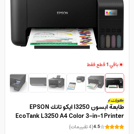
باقي
1
قطع فقط
طابعة ابسون l3250 ايكو تانك EPSON
EcoTank L3250 A4 Color 3-in-1 Printer
(
4
تقييمات
)
4.5