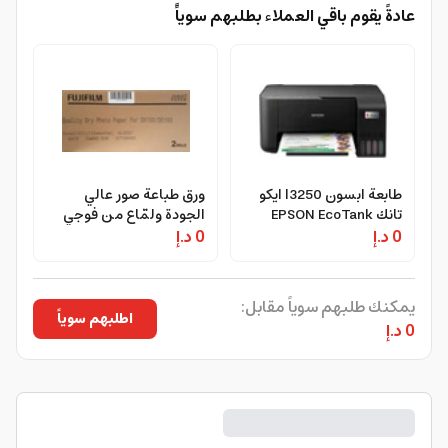
عادةً يقوم باقي العملاء بطلبهم سوياًً
طابعة ابسون l3250 ايكو
ورق طباعة صور عالي
تانك EPSON EcoTank
الجودة ولمّاع من فوجي
0 د.إ
L3250 A4 Color 3-in-1
0 د.إ
فيلم Fujifilm Dry Photo
Inkjet Paper Glossy
Printer
يمكنك طلبهم سوياً مقابل:
اطلبهم سوياً
0 د.إ