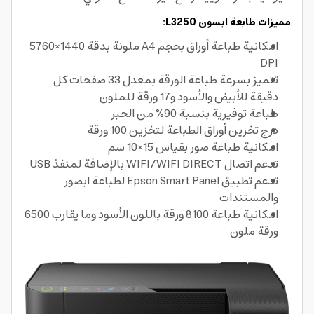
مميزات طابعة ابسون L3250:
امكانية طباعة أوراق بحجم A4 ملونة بدقة 1440×5760
DPI
تتميز بسرعة طباعة الورقة بمعدل 33 صفحات كل
دقيقة للأبيض والأسود و17 ورقة للملون
طباعة توفيرية بنسبة 90% من الحبر
درج تخزين أوراق الطباعة لتخزين 100 ورقة
امكانية طباعة صور بقياس 15×10 سم
تدعم اتصال WIFI/WIFI DIRECT بالإضافة لمنفذ USB
تدعم تطبيق Epson Smart Panel لطباعة ابصور
والمستندات
امكانية طباعة 8100 ورقة باللون الأسود وما يقارب 6500
ورقة ملون