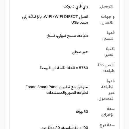
التوصيل
:
واي فاي دايركت
واجهات
اتصال WIFI/WIFI DIRECT، بالإضافة إلى
الاتصال
:
منفذ USB
قدرة
طباعة، مسح ضوئي، نسخ
النسخ
:
تقنية
حبر صبغي
الحبر
:
أقصى دقة
5760 × 1440 نقطة في البوصة
طباعة
:
قدرة
الطباعة
متوافق مع تطبيق Epson Smart Panel
عبر
لطباعة الصور والمستندات
المحمول
:
سعة
30 ورقة
الإخراج
:
سعة درج
100 ورقة قياسية، 20 ورقة صور