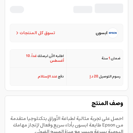
ابسون
تسوق كل المنتجات
اطلبه الآن ليصلك
غداً
،
10
ضمان
1
سنة
أغسطس
رسوم التوصيل
20 د.إ
دفع
عند الإستلام
وصف المنتج
احصل على تجربة مثالية لطباعة الأوراق بتكنلوجيا متقدمة
من Epson طابعة ابسون بأداء سريع وفعال لإنجاز مهامك
اليومية بسرعة وييسر مع ميزة المسح الضوئي.