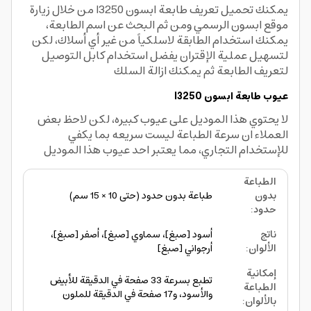
يمكنك تحميل تعريف طابعة ابسون l3250 من خلال زيارة
موقع ابسون الرسمي ومن ثم البحث عن اسم الطابعة،
يمكنك استخدام الطابقة لاسلكياً من غير أي أسلاك، لكن
لتسهيل عملية الإقتران يفضل استخدام كابل التوصيل
لتعريف الطابعة ثم يمكنك ازالة السلك
عيوب طابعة ابسون l3250
لا يحتوي هذا الموديل على عيوب كبيره، لكن لاحظ بعض
العملاء ان سرعة الطباعة ليست سريعه بما يكفي
للإستخدام التجاري، مما يعتبر احد عيوب هذا الموديل
الطباعة
بدون
طباعة بدون حدود (حتى 10 × 15 سم)
حدود
:
ناتج
أسود [صبغ]، سماوي [صبغ]، أصفر [صبغ]،
الألوان
:
أرجواني [صبغ]
إمكانية
تطبع بسرعة 33 صفحة في الدقيقة للأبيض
الطباعة
والأسود، و17 صفحة في الدقيقة للملون
بالألوان
: