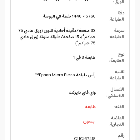
الورق
:
دقة
5760 × 1440 نقطة في البوصة
الطباعة
:
سرعة
33 صفحة/دقيقة أحادية اللون (ورق عادي 75
الطباعة
:
جم/م²)، 15 صفحة/دقيقة ملونة (ورق عادي
75 جم/م²)
نوع
طابعة 3 في 1
الطابعة
:
تقنية
رأس طباعة Epson Micro Piezo™
الطباعة
:
الاتصال
واي فاي دايركت
اللاسلكي
:
الفئة
:
طابعة
العلامة
ابسون
التجارية
:
رقم
C11CJ67418