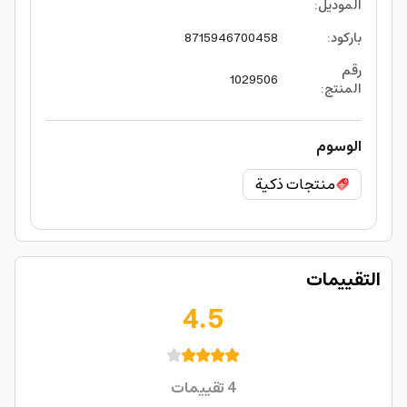
الموديل
:
باركود
:
8715946700458
رقم
1029506
المنتج
:
الوسوم
منتجات ذكية
التقييمات
4.5
4
تقييمات