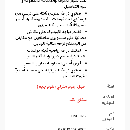
LCD لتتبع السرعة والمسافة المقطوعة و
بقية التفاصيل
يحتوي دراجة تمارين ثابتة على كرسي من
الإسفنج المضغوط بثخانة مدروسة لراحة غير
مسبوقة أثناء ممارسة التمرين
تفتخر دراجة الاوربتراك على مقابض
معدنية على مستويين مختلفين مع مقابض
من الإسفنج لراحة مثالية لليدين
تمتلك دراجه رياضيه ثابته دواسات
بلاستيكية بحجم كبير لراحة أثناء اللعب
قرض أمامي لممارسة تمارين الخصر
تحتوي دراجة الاوربتراك على مساند أمامية
لتثبيت الدامبل
الفئة
:
أجهزة جيم منزلي (هوم جيم)
العلامة
سكاي لاند
التجارية
:
رقم
EM-1132
الموديل
:
باركود
:
6291104569263