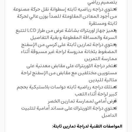
بتصميم رياضي
تحتوي دراجه رياضيه ثابته إسطوانة نقل حركة مصنوعة
من أجود المعادن المقاوملة للصدأ بوزن عالي لحركة
ثابتة ومستقرة
يتميز جهاز اوربتراك بشاشة عرض من طراز LCD لتتبع
السرعة والمسافة المقطوعة و بقية التفاصيل
يحتوي دراجة تمارين ثابتة على كرسي من الإسفنج
المضغوط بثخانة مدروسة لراحة غير مسبوقة أثناء
ممارسة التمرين
تفتخر دراجة الاوربتراك على مقابض معدنية على
مستويين مختلفين مع مقابض من الإسفنج لراحة
مثالية لليدين
تمتلك دراجه رياضيه ثابته دواسات بلاستيكية بحجم
كبير لراحة أثناء اللعب
قرض أمامي لممارسة تمارين الخصر
تحتوي دراجة الاوربتراك على مساند أمامية لتثبيت
الدامبل
المواصفات التقنية لدراجة تمارين ثابتة: