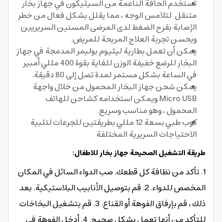
تُستخدم الحافة الناعمة من السيليكون في جهاز بخار
متنقل لتلامس الوجه ، مما يقلل بشكل فعال من خطر
الإصابة بقرح الضغط لدى المرضى المسنين السريريين
ويحسن تجربة العلاج المريحة للمريض.
يمكن أن تعمل بطارية ليثيوم بوليمر المدمجة في جهاز
البخار للرضع خفيفة الوزن للغاية بقوة 400 مللي أمبير
في الساعة بشكل مستمر لمدة تصل إلى 80 دقيقة.
يمكن شحن جهاز البخار المحمول من خلال واجهة
Micro USB ويمكن استخدامه كشاحن للهاتف
المحمول ، وهو مناسب وسريع.
كوب طبي بسعة 12 مللي بطريقتين للجرعات لتلبية
الاحتياجات السريرية المختلفة
طريقة التشغيل الصحيحة جهاز بخار للاطفال:
1. تأكد من نظافة كل قطعك. صب الدواء السائل في المكان
المخصص للدواء. 2. قم بتوصيل الأنابيب البلاستيكية. بعد
ذلك ، قم بإرفاق الفوهة أو القناع. 3. قم بتشغيل البخاخات
للتأكد من أنها تعمل بشكل صحيح. 4. أدخل الفوهة في