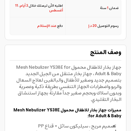
اطلبه الآن ليصلك خلال
3 أيام
،
11
ضمان
1
سنة
أغسطس
رسوم التوصيل
20 د.إ
دفع
عند الإستلام
وصف المنتج
جهاز بخار للاطفال محمول Mesh Nebulizer YS38E for
Adult & Baby ، جهاز بخار متنقل من الجيل الجديد
بتصميم جديد وصغير للأطفال والبالغين لعلاج السعال
والربو واضطرابات الجهاز التنفسي بطريقة ذكية وعصرية
وبدون اسلاك وبحجم صغير جداً مقارنةً بجهاز استنشاق
البخار التقليدي.
مميزات جهاز بخار للاطفال محمول Mesh Nebulizer YS38E
for Adult & Baby:
تصميم مريح ، سيليكون سائل + قناع PP