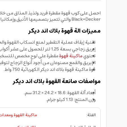
Black+Decker والتي تتميز بتصميمها الأنيق وإمكانياتها العالية حيث تحتوي على إبريق زجاجي بمقبض سهل الإمساك والاستخدام. يمكنك الحصول على الة قهوة بلاك اند ديكر.
مميزات الة قهوة بلاك اند ديكر
تقنية إيقاف عملية التقطير لمنع انسكاب القهوة والح
إبريق زجاجي بسعة 1.25 لتر للحصول على عشر أكواب قهوة في نفس الوقت.
تحتوي
ماكينة قهوة
مقطرة على لوح مخصص للتسخين
الإبريق والقمع مصنوعان من أجود أنواع الزجاج لتوف
قوة ماكينة قهوة بلاك اند ديكر الكهربائية 750 واط.
مواصفات صانعة القهوة بلاك اند ديكر
أبعاد آلة القهوة: 18.6 × 24.2 × 31.2 سم.
وزن المنتج: 1.13 كيلو جرام.
الفئة
:
ماكينة القهوة ومعدات 