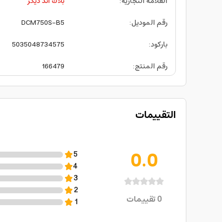
العلامة التجارية
:
بلاك اند ديكر
رقم الموديل
:
DCM750S-B5
باركود
:
5035048734575
رقم المنتج
:
166479
التقييمات
0.0
5
4
3
2
0
تقييمات
1