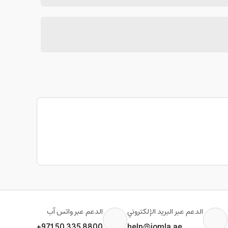
الدعم عبر البريد الإلكتروني
الدعم عبر واتس آب
+971 50 335 8800
help@jomla.ae