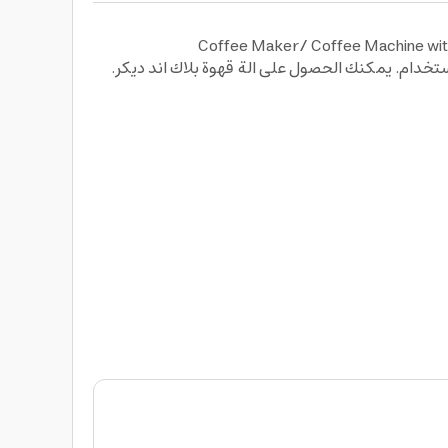
القهوة 750 واط Coffee Maker/ Coffee Machine with Glass Carafe for Drip Coffee