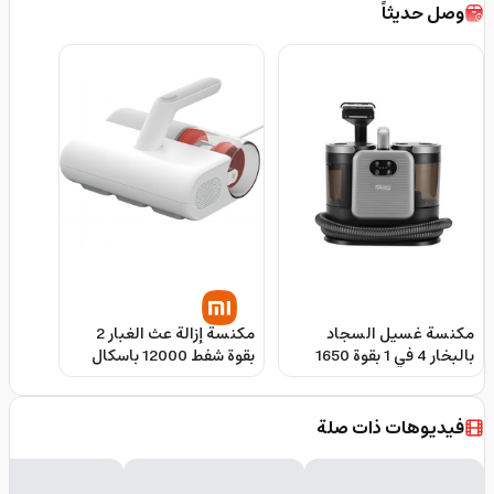
وصل حديثاً
مكنسة غسيل السجاد
مكنسة إزالة عث الغبار 2
بالبخار 4 في 1 بقوة 1650
بقوة شفط 12000 باسكال
واط دي سي بي بروفيشنال
من شاومي Xiaomi Dust
Mite Vacuum 2 12000Pa
DSP 4‑in‑1 Steam Spot
high suction
Cleaner 1650W
فيديوهات ذات صلة