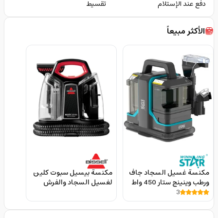
دفع عند الإستلام
تقسيط
الأكثر مبيعاً
مكنسة غسيل السجاد جاف
مكنسة بيسيل سبوت كلين
ورطب وينينج ستار 450 واط
لغسيل السجاد والفرش
3
Winning Star Portable
360 مل 330 واط BISSELL
Spot Clean Canister
Carpet Washing Machine
Vacuum Cleaner 4720E