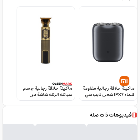
Showerproof Groin And
Body Trimmer
ماكينة حلاقة رجالية مقاومة
ماكينة حلاقة رجالية جسم
للماء IPX7 شحن تايب سي
سبائك الزنك شاشة من
شاوميXiaomi Electric
اولزن مارك LED Olsenmark
Electric Hair Clipper
Shaver S200
فيديوهات ذات صلة