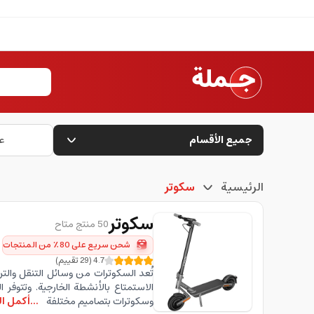
جميع الأقسام
ع
الرئيسية
سكوتر
سكوتر
50 منتج متاح
شحن سريع على 80٪ من المنتجات
4.7
(
29
تقييم
)
تُعد السكوترات من وسائل التنقل والترف
الاستمتاع بالأنشطة الخارجية. وتتوف
وسكوترات بتصاميم مختلفة
...أكمل ال