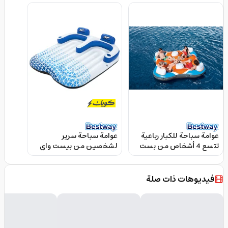
عوامة سباحة للكبار رباعية
عوامة سباحة سرير
تتسع 4 أشخاص من بست
لشخصين من بيست واي
واي Bestway Hydroforce
Bestway Indigo Wave
Double Lounge
Rapid Rider Quad
فيديوهات ذات صلة