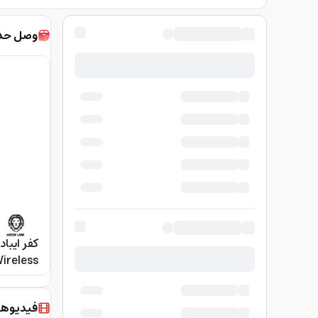
وصل حديث
ireless
ad Mini6
21 Black
فيديوها