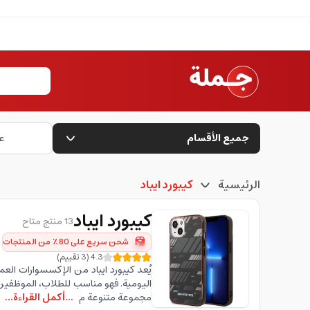
جميع الأقسام
ع
الرئيسية
كيبورد ايباد
كيبورد ايباد
13 منتج متاح
شحن سريع على 80٪ من المنتجات
4.3
(
3
تقييم
)
يُعد كيبورد ايباد من الإكسسوارات العمل
اليومية. فهو مناسب للطلاب، الموظفين،
مجموعة متنوعة م
...أكمل القراءة...