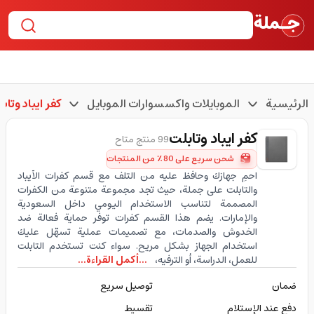
الرئيسية
الموبايلات واكسسوارات الموبايل
كفر ايباد وتاب
كفر ايباد وتابلت
99 منتج متاح
شحن سريع على 80٪ من المنتجات
احمِ جهازك وحافظ عليه من التلف مع قسم كفرات الآيباد
والتابلت على جملة، حيث تجد مجموعة متنوعة من الكفرات
المصممة لتناسب الاستخدام اليومي داخل السعودية
والإمارات. يضم هذا القسم كفرات توفر حماية فعالة ضد
الخدوش والصدمات، مع تصميمات عملية تسهّل عليك
استخدام الجهاز بشكل مريح. سواء كنت تستخدم التابلت
للعمل، الدراسة، أو الترفيه،
...أكمل القراءة...
ضمان
توصيل سريع
دفع عند الإستلام
تقسيط