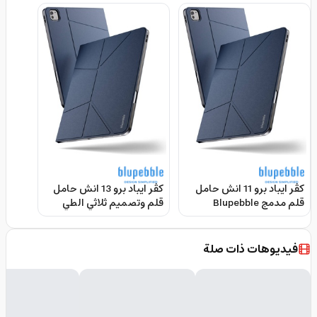
كڤر ايباد برو 11 انش حامل
كڤر ايباد برو 13 انش حامل
قلم مدمج Blupebble
قلم وتصميم ثلاثي الطي
Blupebble Tokyo 13" Ipad
Tokyo 11 Ipad Pro Case
Pro Case
فيديوهات ذات صلة