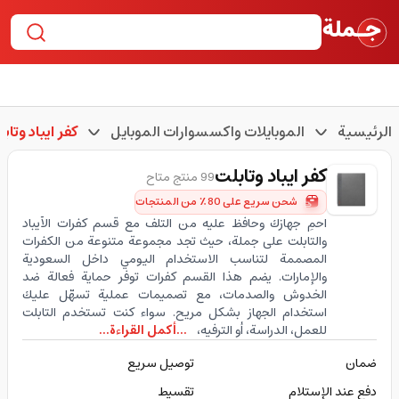
الرئيسية
الموبايلات واكسسوارات الموبايل
كفر ايباد وتاب
كفر ايباد وتابلت
99 منتج متاح
شحن سريع على 80٪ من المنتجات
احمِ جهازك وحافظ عليه من التلف مع قسم كفرات الآيباد
والتابلت على جملة، حيث تجد مجموعة متنوعة من الكفرات
المصممة لتناسب الاستخدام اليومي داخل السعودية
والإمارات. يضم هذا القسم كفرات توفر حماية فعالة ضد
الخدوش والصدمات، مع تصميمات عملية تسهّل عليك
استخدام الجهاز بشكل مريح. سواء كنت تستخدم التابلت
للعمل، الدراسة، أو الترفيه،
...أكمل القراءة...
ضمان
توصيل سريع
دفع عند الإستلام
تقسيط