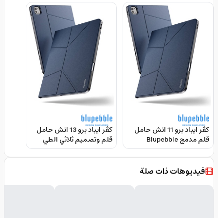
كڤر ايباد برو 11 انش حامل
كڤر ايباد برو 13 انش حامل
قلم مدمج Blupebble
قلم وتصميم ثلاثي الطي
Blupebble Tokyo 13" Ipad
Tokyo 11 Ipad Pro Case
Pro Case
فيديوهات ذات صلة