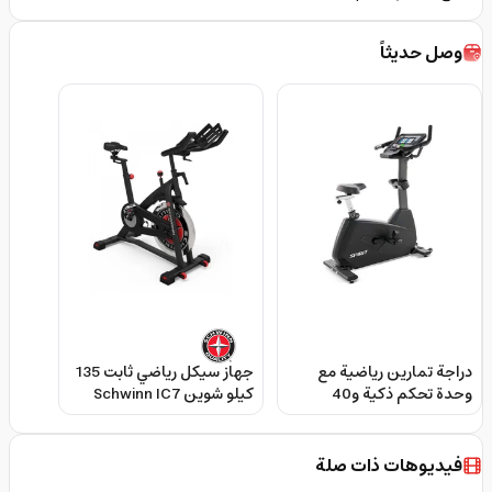
وصل حديثاً
دراجة تمارين رياضية مع
جهاز سيكل رياضي ثابت 135
وحدة تحكم ذكية و40
كيلو شوين Schwinn IC7
مستوى مقاومة سبيرت
Indoor Cycling Bike
فتنس Spirit Fitness
Commercial Upright Bike
فيديوهات ذات صلة