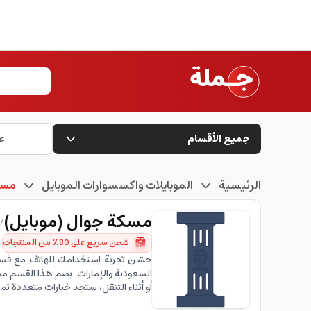
جميع الأقسام
ع
الرئيسية
الموبايلات واكسسوارات الموبايل
مسك
مسكة جوال (موبايل)
37 من
شحن سريع على 80٪ من المنتجات
حسّن تجربة استخدامك للهاتف مع قسم
السعودية والإمارات. يضم هذا القسم م
أو أثناء التنقل، ستجد خيارات متعددة ت