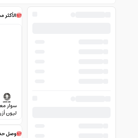
الأكثر مب
سوار مع
st Band
وصل حديث