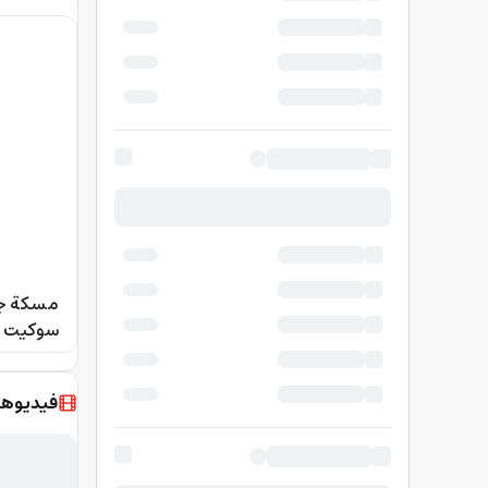
net, for
ncluded
فيديوها
Cases -
Black