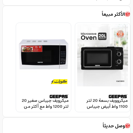
الأكثر مبيعاً
ميكروويف بسعة 20 لتر
ميكرويف جيباس صغير 20
1100 واط أبيض جيباس
لتر 1200 واط مع أكثر من
Geepas White 1100W 20L
برنامج Geepas Digital
Microwave Oven
Microwave Oven
وصل حديثاً