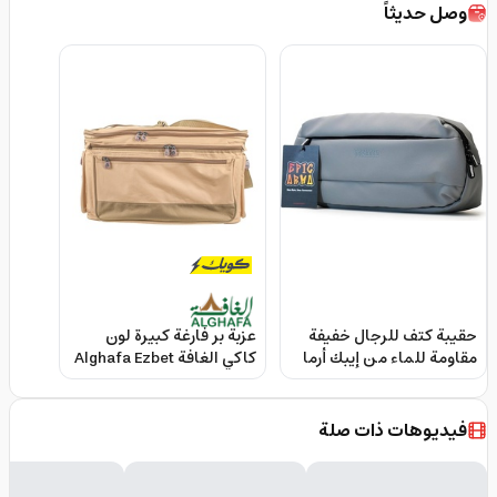
وصل حديثاً
حقيبة كتف للرجال خفيفة
عزبة بر فارغة كبيرة لون
مقاومة للماء من إيبك أرما
كاكي الغافة Alghafa Ezbet
Liwa Bag
Epicarma Chest Bag -
Gray
فيديوهات ذات صلة