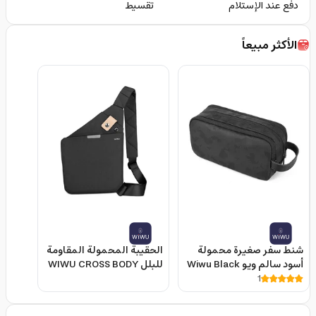
دفع عند الإستلام
تقسيط
الأكثر مبيعاً
شنط سفر صغيرة محمولة
الحقيبة المحمولة المقاومة
أسود سالم ويو Wiwu Black
للبلل WIWU CROSS BODY
BAG WATER RESISTANT
Small Salem Travel Pouch
1
(34*25.5*1.5CM) -
BLACK