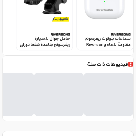
سماعات بلوتوث ريفرسونج
حامل جوال للسيارة
مقاومة للماء Riversong
ريفرسونج بقاعدة شفط دوران
AirflyL3 TWS
360 درجة Riversong
Flexiclip Mobile Holder
فيديوهات ذات صلة