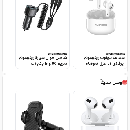
سماعة بلوتوث ريفرسونج
شاحن جوال سيارة ريفرسونج
ايرفلاي L8 عزل ضوضاء
سريع 60 واط بكابلات
Riversong AirFly L8
مدمجة Riversong Car
Charger Built In C And Ltg
Earbuds
Cable Black
وصل حديثاً