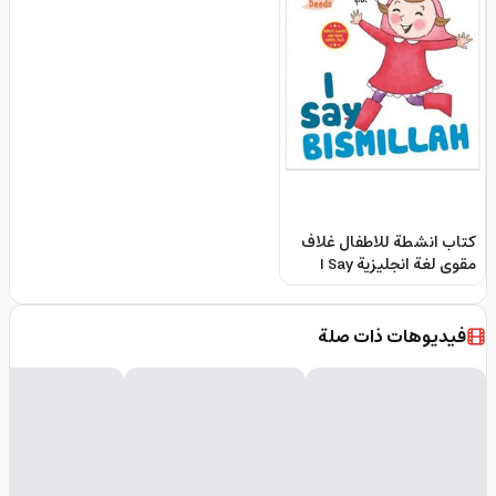
كتاب انشطة للاطفال غلاف
مقوى لغة انجليزية I Say
Bismillah Board Book
فيديوهات ذات صلة