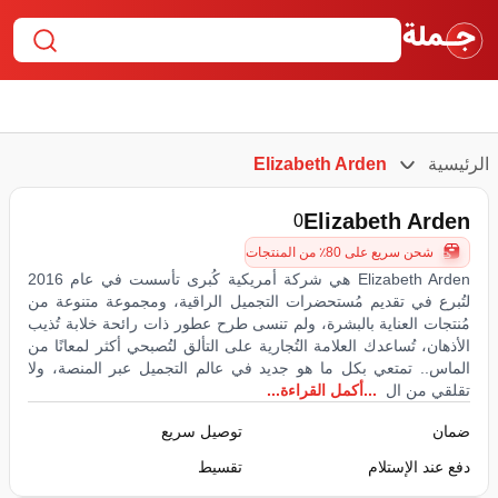
الرئيسية
Elizabeth Arden
Elizabeth Arden
0
شحن سريع على 80٪ من المنتجات
Elizabeth Arden هي شركة أمريكية كُبرى تأسست في عام 2016
لتُبرع في تقديم مُستحضرات التجميل الراقية، ومجموعة متنوعة من
مُنتجات العناية بالبشرة، ولم تنسى طرح عطور ذات رائحة خلابة تُذيب
الأذهان، تُساعدك العلامة التُجارية على التألق لتُصبحي أكثر لمعانًا من
الماس.. تمتعي بكل ما هو جديد في عالم التجميل عبر المنصة، ولا
تقلقي من ال
...أكمل القراءة...
ضمان
توصيل سريع
دفع عند الإستلام
تقسيط