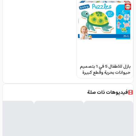
بازل للاطفال 5 في 1 بتصميم
حيوانات بحرية وقطع كبيرة
وسهلةالتركيب و21 قطعة
من إديوكا Educa Baby
Jigsaw Set
فيديوهات ذات صلة