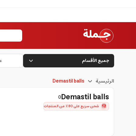
جميع الأقسام
ع
الرئيسية
Demastil balls
Demastil balls
0
شحن سريع على 80٪ من المنتجات