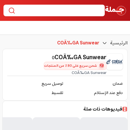
الرئيسية
COÃ‰GA Sunwear
COÃ‰GA Sunwear
0
شحن سريع على 80٪ من المنتجات
COÃ‰GA Sunwear
ضمان
توصيل سريع
دفع عند الإستلام
تقسيط
فيديوهات ذات صلة