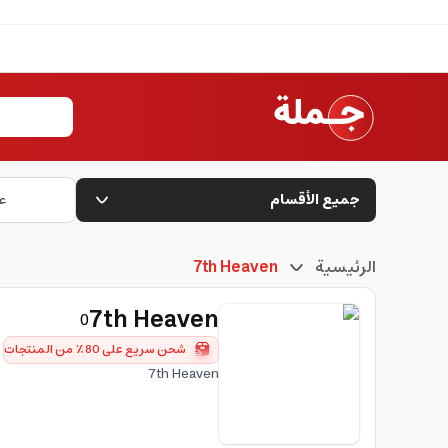
جميع الأقسام
ع
الرئيسية
7th Heaven
7th Heaven
0
شحن سريع على 80٪ من المنتجات
7th Heaven