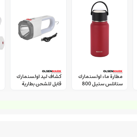
مطارة ماء اولسنمارك
كشاف ليد اولسنمارك
ستانلس ستيل 800
قابل للشحن بطارية
مل عازلة للحرارة
1200مللي امبير
Olsenmark LED
Olsenmark
Emergency Lantern
Stainless Steel
with Search Light
Vacuum Bottle