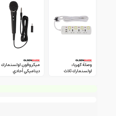
وصلة كهرباء
ميكروفون اولسنمارك
اولسنمارك ثلاث
ديناميكي أحادي
مخارج مع منفذي يو
الاتجاه سلكي
اس بي وكابل 3 متر
Olsenmark Uni
Directional Dynamic
Olsenmark
Microphone
OMES1863 Power
OMMP1297
Socket