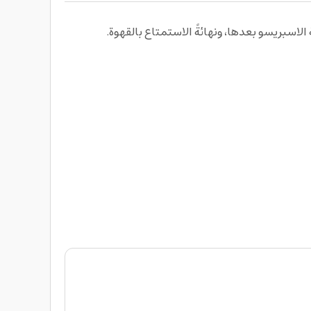
اسبريسو بعدها، ونهائةً الاستمتاع بالقهوة.