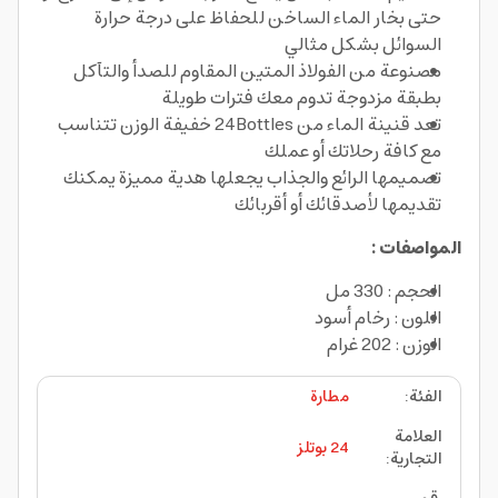
حتى بخار الماء الساخن للحفاظ على درجة حرارة
السوائل بشكل مثالي
مصنوعة من الفولاذ المتين المقاوم للصدأ والتآكل
بطبقة مزدوجة تدوم معك فترات طويلة
تعد قنينة الماء من 24Bottles خفيفة الوزن تتناسب
مع كافة رحلاتك أو عملك
تصميمها الرائع والجذاب يجعلها هدية مميزة يمكنك
تقديمها لأصدقائك أو أقربائك
المواصفات :
الحجم : 330 مل
اللون : رخام أسود
الوزن : 202 غرام
الفئة
:
مطارة
العلامة
24 بوتلز
التجارية
: