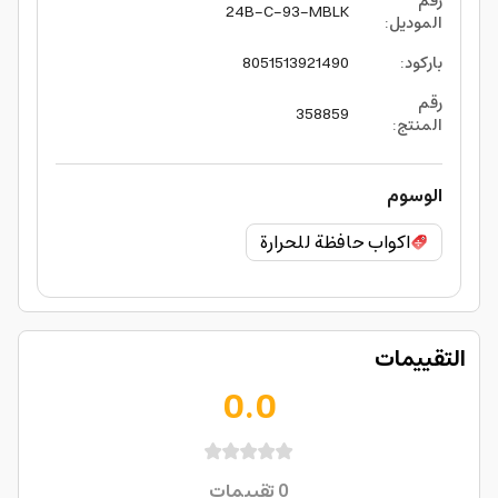
رقم
24B-C-93-MBLK
الموديل
:
باركود
:
8051513921490
رقم
358859
المنتج
:
الوسوم
اكواب حافظة للحرارة
التقييمات
0.0
0
تقييمات