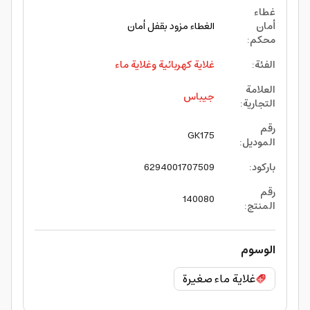
غطاء
أمان
الغطاء مزود بقفل أمان
محكم
:
الفئة
:
غلاية كهربائية وغلاية ماء
العلامة
جيباس
التجارية
:
رقم
GK175
الموديل
:
باركود
:
6294001707509
رقم
140080
المنتج
:
الوسوم
غلاية ماء صغيرة