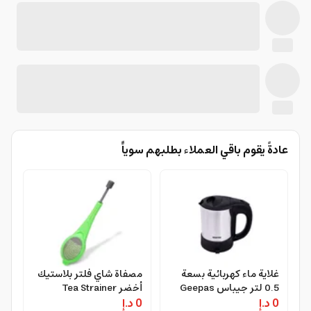
عادةً يقوم باقي العملاء بطلبهم سوياًً
غلاية ماء كهربائية بسعة
مصفاة شاي فلتر بلاستيك
0.5 لتر جيباس Geepas
أخضر Tea Strainer
0 د.إ
Electric kettle
0 د.إ
Infuser Filter - Green -