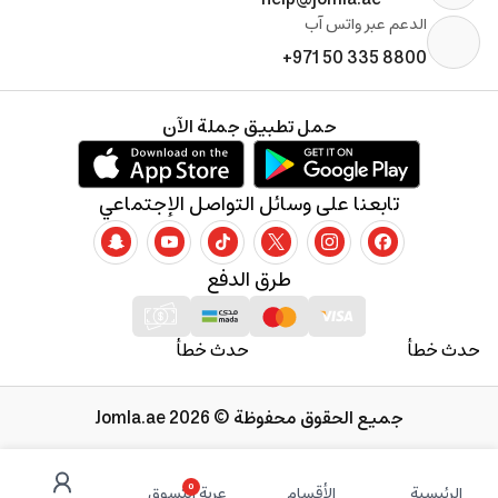
الدعم عبر واتس آب
+971 50 335 8800
حمل تطبيق جملة الآن
تابعنا على وسائل التواصل الإجتماعي
طرق الدفع
حدث خطأ
حدث خطأ
جميع الحقوق محفوظة © 2026 Jomla.ae
0
الرئيسية
الأقسام
عربة التسوق