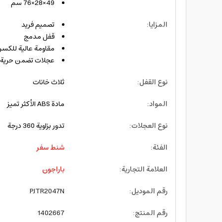
49×28×76 سم
المزايا
:
تصميم فريد
قفل مدمج
مقاومة عالية للكسر
عجلات تضمن حرية م
نوع القفل
:
ثلاث خانات
المواد
:
مادة ABS الأكثر تميز
نوع العجلات
:
تدور بزاوية 360 درجة
الفئة
:
شنط سفر
العلامة التجارية
:
باراجون
رقم الموديل
:
PJTR2047N
رقم المنتج
:
1402667