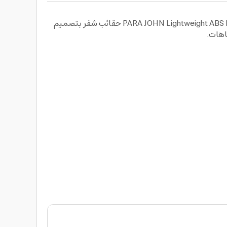
احصل على تجربة سفر اكثر راحة وبدون أي قيود مع طقم شنط للسفر بارا جوهن PARA JOHN Lightweight ABS Hard side Travel Luggage Trolley Bag Set حقائب شفر بتصميم
اهات.