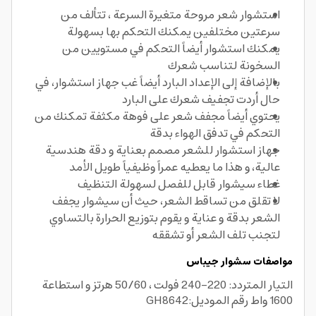
استشوار شعر مروحة متغيرة السرعة ، تتألف من
سرعتين مختلفين يمكنك التحكم بها بسهولة
يمكنك استشوار أيضاً التحكم في مستويين من
السخونة لتناسب شعرك
بالإضافة إلى الإعداد البارد أيضاً غب جهاز استشوار، في
حال أردت تجفيف شعرك على البارد
يحتوي أيضاً مجفف شعر على فوهة مكثفة تمكنك من
التحكم في تدفق الهواء بدقة
جهاز استشوار للشعر مصمم بعناية و دقة هندسية
عالية، و هذا ما يعطيه عمراً وظيفياً طويل الأمد
غطاء سيشوار قابل للفصل لسهولة التنظيف
لا تقلق من تساقط الشعر، حيث أن سيشوار يجفف
الشعر بدقة و عناية و يقوم بتوزيع الحرارة بالتساوي
لتجنب تلف الشعر أو تشققه
مواصفات سشوار جيباس
التيار المتردد: 220-240 فولت ، 50/60 هرتز و استطاعة
1600 واط رقم الموديل:GH8642