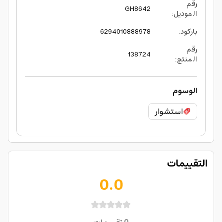
رقم
GH8642
الموديل
:
باركود
:
6294010888978
رقم
138724
المنتج
:
الوسوم
استشوار
التقييمات
0.0