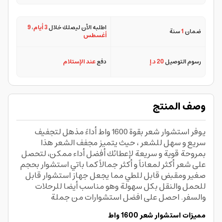
اطلبه الآن ليصلك خلال
3 أيام
،
9
ضمان
1
سنة
أغسطس
رسوم التوصيل
20 د.إ
دفع
عند الإستلام
وصف المنتج
يوفر استشوار شعر بقوة 1600 واط أداءً مذهل لتجفيف
سريع و سهل للشعر ، حيث يتميز مجفف الشعر هذا
بمروحة قوية و سريعة لإعطائك أفضل أداء ممكن، لتحصل
على شعر أكثر لمعاناً و أكثر جمالاً كما باتي استشوار بحجم
صغير ومقبض قابل للطي مما يجعل جهاز استشوار قابل
للحمل والنقل بكل سهولة وهو مناسب أيضا للرحلات
والسفر. احصل على افضل استشوارات من جملة
مميزات استشوار شعر 1600 واط