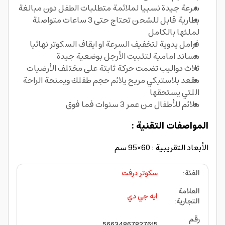
سرعة جيدة نسبيا لملائمة متطلبات الطفل دون مبالغة
بطارية قابل للشحن تحتاج حتى 3 ساعات متواصلة
لملئها بالكامل
فرامل يدوية لتخفيف السرعة او ايقاف السكوتر نهائيا
مساند امامية لتثبيت الأرجل بوضعية جيدة
ثلاث دواليب تضمت حركة ثابتة على مختلف الأرضيات
مقعد بلاستيكي مريح يلائم حجم طفلك ويمنحة الراحة
اللتي يستحقها
ملائم للأطفال من عمر 3 سنوات فما فوق
المواصفات التقنية :
الأبعاد التقريبية : 60×95 سم
الفئة
:
سكوتر درفت
العلامة
ايه جي دي
التجارية
:
رقم
56634867827615