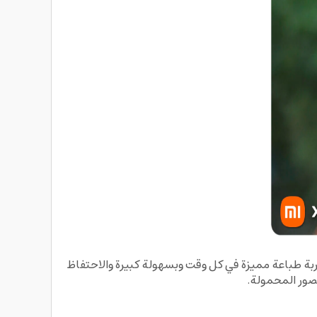
مي، تدعم هذه الطابعة خاصية AR حيث يمكنك الاستمتاع بتجربة طباعة مميزة في كل وقت وبسهولة كبيرة والاحتفاظ