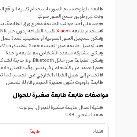
طابعة بلوثوث مسح الصور باستخدام تقنية الواقع المع
وقت عن طريق مسح الصور ضوئيًا
يوجد على أحد جوانب الطابعة مخرج ورق الطابعة، بينما يوجد على
تستخدم طابعة
Xiaomi
تقنية الطباعة بدون حبر ZINK،وهي التقنية السائدة في هذه الفئة من طابعات الصور المحمولة
يمكن تسجيل الصور الصوتية أو تحميلها لمدة تصل إلى 15 ثانية من الصوت، ثم استخدام تطبيق Micah لمسح الصور ضوئيًا للاستماع إلى الصوت 
بعد توصيل طابعة صور الجيب Xiaomi بتطبيق Mijia، يمكن لطابعة البلوتوث أيضًا تعديل صورها من خلال ميزات تحرير الصور في التطبيق
يمكن مشاركة متعدد الأشخاص مع طابعة واحدة
يمكن الطباعة من خلال Bluetooth، ولا حاجة لشبكة Wi-Fi
دعم العديد من الأشخاص في نفس وقت اتصال Bluetooth كما يمكنك من الطباعة على التوالي
لا تحتاج إلى فصل الغطاء الخارجي عن الجسم، كما تتم
طابعة بلوتوث تكون صغيرة الحجم وقابلة للحمل
مواصفات طابعة طابعة صغيرة للجوال
تقنية اتصال طابعة صغيرة للجوال: بلوتوث
منفذ الشحن: USB
الفئة
:
طابعة