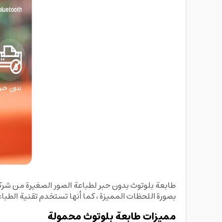
بصورة اللحظات المميزة ، كما أنها تستخدم تقنية الطباعة بدون حبر ZINK، وهي التقنية السائدة في هذه الفئة م
مميزات طابعة بلوتوث محمولة