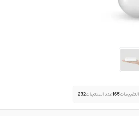
التقييمات
165
عدد المنتجات
232