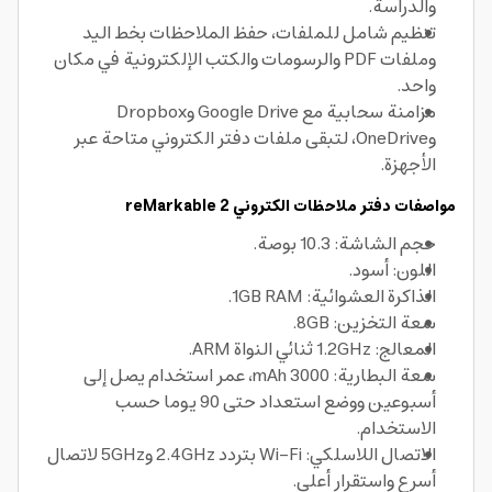
والدراسة.
تنظيم شامل للملفات، حفظ الملاحظات بخط اليد
وملفات PDF والرسومات والكتب الإلكترونية في مكان
واحد.
مزامنة سحابية مع Google Drive وDropbox
وOneDrive، لتبقى ملفات دفتر الكتروني متاحة عبر
الأجهزة.
مواصفات دفتر ملاحظات الكتروني reMarkable 2
حجم الشاشة: 10.3 بوصة.
اللون: أسود.
الذاكرة العشوائية: 1GB RAM.
سعة التخزين: 8GB.
المعالج: 1.2GHz ثنائي النواة ARM.
سعة البطارية: 3000 mAh، عمر استخدام يصل إلى
أسبوعين ووضع استعداد حتى 90 يوما حسب
الاستخدام.
الاتصال اللاسلكي: Wi‑Fi بتردد 2.4GHz و5GHz لاتصال
أسرع واستقرار أعلى.