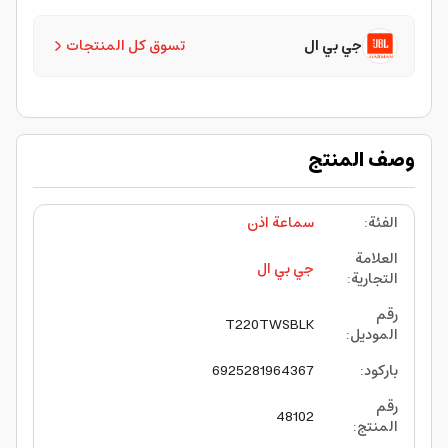
جي بي ال
تسوق كل المنتجات
وصف المنتج
الفئة
:
سماعة اذن
العلامة
جي بي ال
التجارية
:
رقم
T220TWSBLK
الموديل
:
باركود
:
6925281964367
رقم
48102
المنتج
: