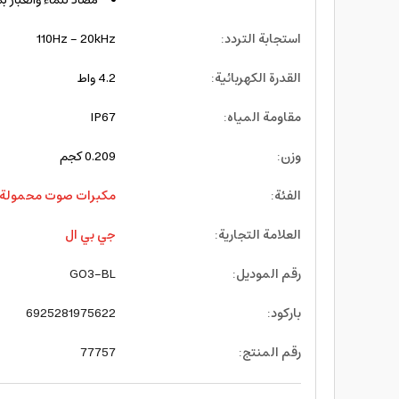
مضاد للماء والغبار بمعيا
استجابة التردد
:
110Hz - 20kHz
القدرة الكهربائية
:
4.2 واط
مقاومة المياه
:
IP67
وزن
:
0.209 كجم
الفئة
:
مكبرات صوت محمولة
العلامة التجارية
:
جي بي ال
رقم الموديل
:
GO3-BL
باركود
:
6925281975622
رقم المنتج
:
77757