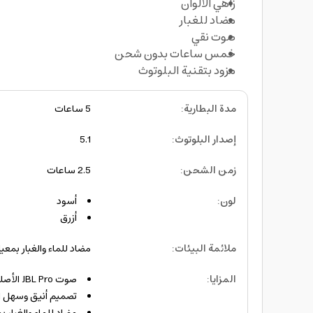
زاهي الألوان
مضاد للغبار
صوت نقي
خمس ساعات بدون شحن
مزود بتقنية البلوتوث
مدة البطارية
:
5 ساعات
إصدار البلوتوث
:
5.1
زمن الشحن
:
2.5 ساعات
لون
:
أسود
أزرق
ملائمة البيئات
:
مضاد للماء والغبار بمعيار 67
المزايا
:
صوت JBL Pro الأصلي
تصميم أنيق وسهل 