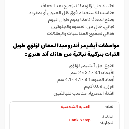
تركيبة جل لؤلؤية لا تتزحزح بعد الجفاف
مناسب للاستخدام فوق ظل العيون أو بمفرده
يمنح لمعانًا ناعمًا يدوم طوال اليوم
نباتي، خالٍ من القسوة والجلوتين
مثالي لجميع المناسبات والإطلالات
مواصفات آيشيمر أندروميدا لمعان لؤلؤي طويل
الثبات بتركيبة نباتية من هانك آند هنري::
النوع: جل آيشيمر لؤلؤي
الأبعاد: 3.1 × 3.1 × 2 سم
أبعاد العبوة: 8.1 × 4.1 × 4.1 سم
الوزن: 0.09 كجم
الفئة العمرية: مناسب للبالغين
الفئة
:
العناية الشخصية
العلامة
Hank &amp
التجارية
: