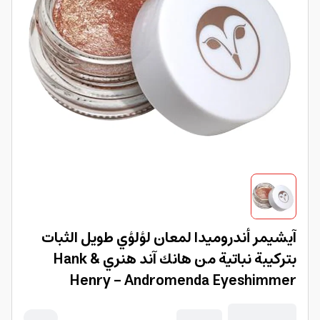
آيشيمر أندروميدا لمعان لؤلؤي طويل الثبات
بتركيبة نباتية من هانك آند هنري Hank &
Henry - Andromenda Eyeshimmer