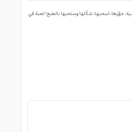
وغرام، لعبة الكبار والصغار للعب والتسلية، جهّزها، اسحبها، شكًلها وستحبها بالطبع! لعبة في