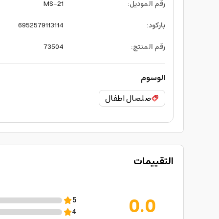
رقم الموديل
:
MS-21
باركود
:
6952579113114
رقم المنتج
:
73504
الوسوم
صلصال اطفال
التقييمات
0.0
5
4