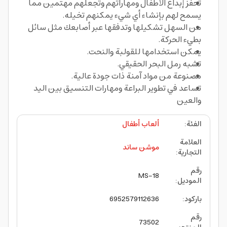
تحفز إبداع الأطفال ومهاراتهم وتجعلهم مهتمين مما
يسمح لهم بإنشاء أي شيء يمكنهم تخيله.
من السهل تشكيلها وتدفقها عبر أصابعك مثل سائل
بطيء الحركة.
يمكن استخدامها للقولبة والنحت.
تشبه رمل البحر الحقيقي.
مصنوعة من مواد آمنة ذات جودة عالية.
تساعد في تطوير البراعة ومهارات التنسيق بين اليد
والعين
الفئة
:
ألعاب أطفال
العلامة
موشن ساند
التجارية
:
رقم
MS-18
الموديل
:
باركود
:
6952579112636
رقم
73502