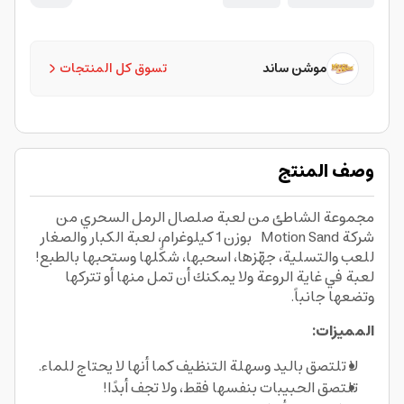
موشن ساند
تسوق كل المنتجات
وصف المنتج
مجموعة الشاطئ من لعبة صلصال الرمل السحري من
شركة Motion Sand بوزن 1 كيلوغرام، لعبة الكبار والصغار
للعب والتسلية، جهّزها، اسحبها، شكًلها وستحبها بالطبع!
لعبة في غاية الروعة ولا يمكنك أن تمل منها أو تتركها
وتضعها جانباً.
المميزات:
ﻻ تلتصق باليد وسهلة التنظيف كما أنها ﻻ يحتاج للماء.
تلتصق الحبيبات بنفسها فقط، ولا تجف أبدًا!