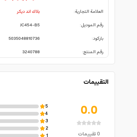
العلامة التجارية
:
بلاك اند ديكر
رقم الموديل
:
JC454-B5
باركود
:
5035048810736
رقم المنتج
:
3240788
التقييمات
0.0
5
4
3
2
0
تقييمات
1