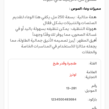
مميزات وعاء الصوص :
سعة مثالية : بسعة 250 مل، يكفي هذا الوعاء لتقديم
الصلصات والتتبيلات بشكل فعّال
سهولة التنظيف : يمكن تنظيفه بسهولة باليد أو في
غسالة الصحون، مما يوفر لك وقتًا وجهداً
أنيق المظهر : يُبرز تصميمه الأنيق جمالية الطاولة، مما
يجعله مثاليًا للاستخدام في المناسبات الخاصة
والحفلات
الفئة
:
طنجرة وقدر طبخ
العلامة
اوذرز
التجارية
:
رقم
13-281
الموديل
:
باركود
:
1234500483684
رقم